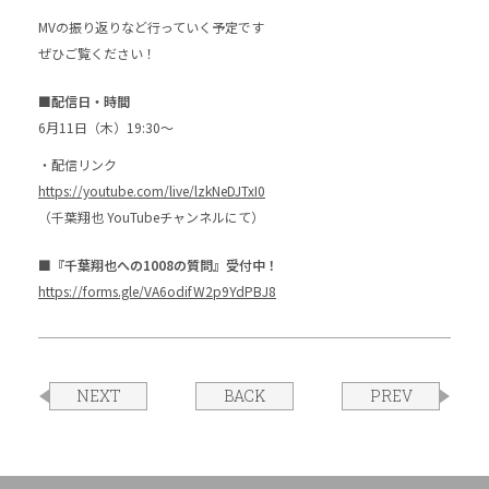
MVの振り返りなど行っていく予定です
ぜひご覧ください！
■配信日・時間
6月11日（木）19:30～
・配信リンク
https://youtube.com/live/lzkNeDJTxI0
（千葉翔也 YouTubeチャンネルにて）
■『千葉翔也への1008の質問』受付中！
https://forms.gle/VA6odifW2p9YdPBJ8
NEXT
BACK
PREV