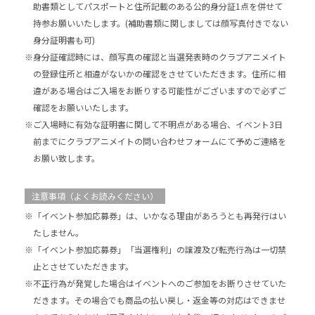
助書類としてパスポートと住所記載のある公的身分証1点を併せて
持参お願いいたします。(補助書類に関しましては顔写真付きでない
身分証明書も可)
※身分証確認時には、顔写真の確認と当選発表時のクラブアニメイト
の登録住所と相違がないかの確認をさせていただきます。住所に相
違がある場合はご入場をお断りする可能性がございますので必ずご
確認をお願いいたします。
※ご入場時に有効な証明書に関して不明点がある場合、イベント3日
前までにクラブアニメイトの問い合わせフォームにて予めご連絡を
お願い致します。
注意事項（よくお読みください）
※「イベント参加応募券」は、いかなる理由があろうとも再発行はい
たしません。
※「イベント参加応募券」「当選権利」の譲渡及び転売行為は一切禁
止とさせていただきます。
※不正行為が発覚した場合はイベントへのご参加をお断りさせていた
だきます。その場合でも商品の払い戻し・返金等の対応はできませ