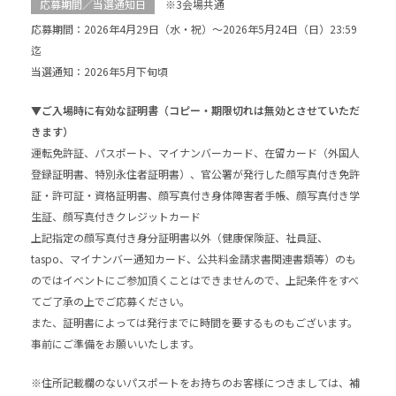
応募期間／当選通知日
※3会場共通
応募期間：2026年4月29日（水・祝）～2026年5月24日（日）23:59
迄
当選通知：2026年5月下旬頃
▼ご入場時に有効な証明書（コピー・期限切れは無効とさせていただ
きます）
運転免許証、パスポート、マイナンバーカード、在留カード（外国人
登録証明書、特別永住者証明書）、官公署が発行した顔写真付き免許
証・許可証・資格証明書、顔写真付き身体障害者手帳、顔写真付き学
生証、顔写真付きクレジットカード
上記指定の顔写真付き身分証明書以外（健康保険証、社員証、
taspo、マイナンバー通知カード、公共料金請求書関連書類等）のも
のではイベントにご参加頂くことはできませんので、上記条件をすべ
てご了承の上でご応募ください。
また、証明書によっては発行までに時間を要するものもございます。
事前にご準備をお願いいたします。
※住所記載欄のないパスポートをお持ちのお客様につきましては、補