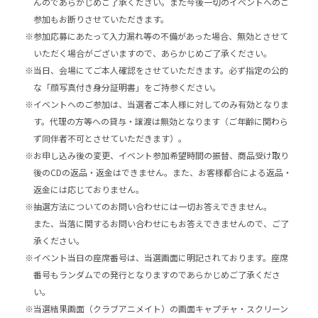
んのであらかじめご了承ください。また今後一切のイベントへのご
参加もお断りさせていただきます。
※参加応募にあたって入力漏れ等の不備があった場合、無効とさせて
いただく場合がございますので、あらかじめご了承ください。
※当日、会場にてご本人確認をさせていただきます。必ず指定の公的
な「顔写真付き身分証明書」をご持参ください。
※イベントへのご参加は、当選者ご本人様に対してのみ有効となりま
す。代理の方等への貸与・譲渡は無効となります（ご年齢に関わら
ず同伴者不可とさせていただきます）。
※お申し込み後の変更、イベント参加希望時間の振替、商品受け取り
後のCDの返品・返金はできません。また、お客様都合による返品・
返金には応じておりません。
※抽選方法についてのお問い合わせには一切お答えできません。
また、当落に関するお問い合わせにもお答えできませんので、ご了
承ください。
※イベント当日の座席番号は、当選画面に明記されております。座席
番号もランダムでの発行となりますのであらかじめご了承くださ
い。
※当選結果画面（クラブアニメイト）の画面キャプチャ・スクリーン